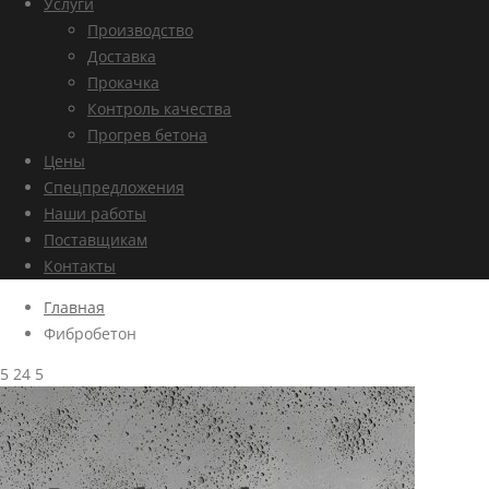
Услуги
Производство
Доставка
Прокачка
Контроль качества
Прогрев бетона
Цены
Спецпредложения
Наши работы
Поставщикам
Контакты
Главная
Фибробетон
5
24
5