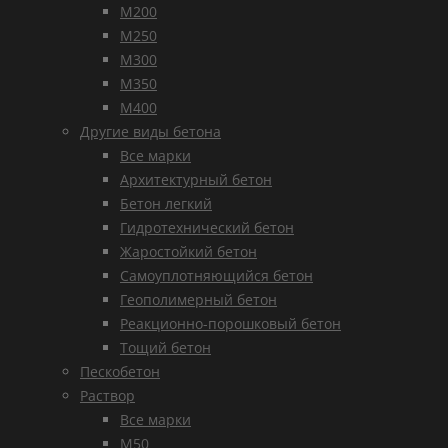
М200
М250
М300
М350
М400
Другие виды бетона
Все марки
Архитектурный бетон
Бетон легкий
Гидротехнический бетон
Жаростойкий бетон
Самоуплотняющийся бетон
Геополимерный бетон
Реакционно-порошковый бетон
Тощий бетон
Пескобетон
Раствор
Все марки
М50