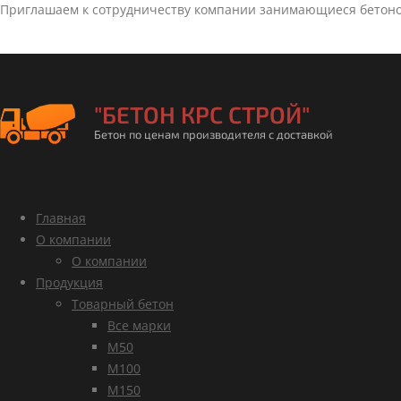
Приглашаем к сотрудничеству компании занимающиеся бетон
"БЕТОН КРС СТРОЙ"
Бетон по ценам производителя с доставкой
Главная
О компании
О компании
Продукция
Товарный бетон
Все марки
М50
М100
М150