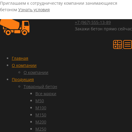
Приглашаем к сотрудничеству компании занимающиеся
бетоном
Узнать условия
+7 (967)
555-13-89
Закажи бетон прямо сейчас
Главная
О компании
О компании
Продукция
Товарный бетон
Все марки
М50
М100
М150
М200
М250