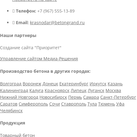
Телефон:
+7 (967) 555-13-89
Email:
krasnodar@betongrand.ru
Наши партнеры
Создание сайта "Приоритет"
Управление сайтом Медиа-Решения
Производство бетона в других городах:
Волгоград
Воронеж
Донецк
Екатеринбург
Иркутск
Казань
Калининград
Калуга
Красноярск
Липецк
Луганск
Москва
Нижний Новгород
Новосибирск
Пермь
Самара
Санкт-Петербург
Саратов
Симферополь
Сочи
Ставрополь
Тула
Тюмень
Уфа
Челябинск
Продукция
Товарный бетон