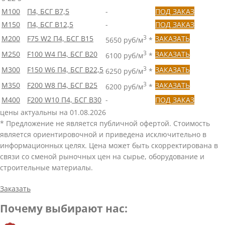
М100
П4, БСГ В7,5
-
ПОД ЗАКАЗ
М150
П4, БСГ В12,5
-
ПОД ЗАКАЗ
М200
F75 W2 П4, БСГ В15
3
ЗАКАЗАТЬ
5650 руб/м
*
М250
F100 W4 П4, БСГ В20
3
ЗАКАЗАТЬ
6100 руб/м
*
М300
F150 W6 П4, БСГ В22,5
3
ЗАКАЗАТЬ
6250 руб/м
*
М350
F200 W8 П4, БСГ В25
3
ЗАКАЗАТЬ
6200 руб/м
*
М400
F200 W10 П4, БСГ В30
-
ПОД ЗАКАЗ
цены актуальны на 01.08.2026
* Предложение не является публичной офертой. Стоимость
является ориентировочной и приведена исключительно в
информационных целях. Цена может быть скорректирована в
связи со сменой рыночных цен на сырье, оборудование и
строительные материалы.
Заказать
Почему выбирают нас: