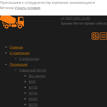
Приглашаем к сотрудничеству компании занимающиеся
бетоном
Узнать условия
+7 (967)
555-13-89
Закажи бетон прямо сейчас
Главная
О компании
О компании
Продукция
Товарный бетон
Все марки
М50
М100
М150
М200
М250