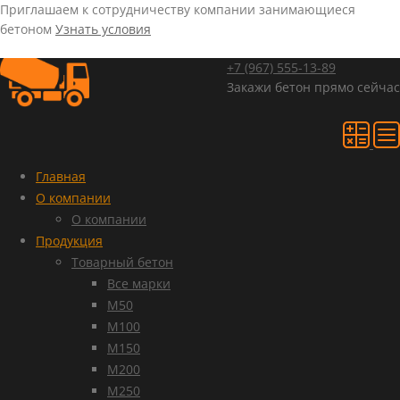
Приглашаем к сотрудничеству компании занимающиеся
бетоном
Узнать условия
+7 (967)
555-13-89
Закажи бетон прямо сейчас
Главная
О компании
О компании
Продукция
Товарный бетон
Все марки
М50
М100
М150
М200
М250