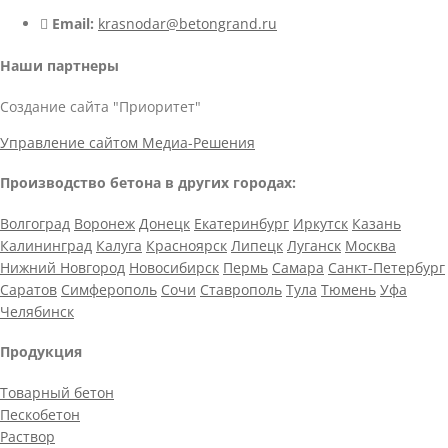
Email:
krasnodar@betongrand.ru
Наши партнеры
Создание сайта "Приоритет"
Управление сайтом Медиа-Решения
Производство бетона в других городах:
Волгоград
Воронеж
Донецк
Екатеринбург
Иркутск
Казань
Калининград
Калуга
Красноярск
Липецк
Луганск
Москва
Нижний Новгород
Новосибирск
Пермь
Самара
Санкт-Петербург
Саратов
Симферополь
Сочи
Ставрополь
Тула
Тюмень
Уфа
Челябинск
Продукция
Товарный бетон
Пескобетон
Раствор