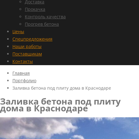
Доставка
Прокачка
Контроль качества
Прогрев бетона
Цены
Спецпредложения
Наши работы
Поставщикам
Контакты
Главная
Портфолио
Заливка бетона под плиту дома в Краснодаре
Заливка бетона под плиту
дома в Краснодаре