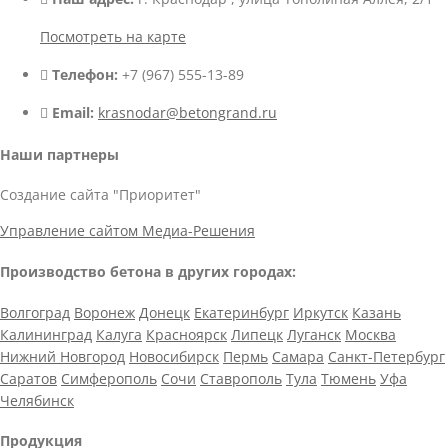
Посмотреть на карте
Телефон:
+7 (967) 555-13-89
Email:
krasnodar@betongrand.ru
Наши партнеры
Создание сайта "Приоритет"
Управление сайтом Медиа-Решения
Производство бетона в других городах:
Волгоград
Воронеж
Донецк
Екатеринбург
Иркутск
Казань
Калининград
Калуга
Красноярск
Липецк
Луганск
Москва
Нижний Новгород
Новосибирск
Пермь
Самара
Санкт-Петербург
Саратов
Симферополь
Сочи
Ставрополь
Тула
Тюмень
Уфа
Челябинск
Продукция