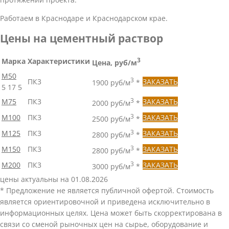
Работаем в Краснодаре и Краснодарском крае.
Цены на цементный раствор
Марка
Характеристики
3
Цена, руб/м
М50
3
ПК3
ЗАКАЗАТЬ
1900 руб/м
*
5
17
5
М75
ПК3
3
ЗАКАЗАТЬ
2000 руб/м
*
М100
ПК3
3
ЗАКАЗАТЬ
2500 руб/м
*
М125
ПК3
3
ЗАКАЗАТЬ
2800 руб/м
*
М150
ПК3
3
ЗАКАЗАТЬ
2800 руб/м
*
М200
ПК3
3
ЗАКАЗАТЬ
3000 руб/м
*
цены актуальны на 01.08.2026
* Предложение не является публичной офертой. Стоимость
является ориентировочной и приведена исключительно в
информационных целях. Цена может быть скорректирована в
связи со сменой рыночных цен на сырье, оборудование и