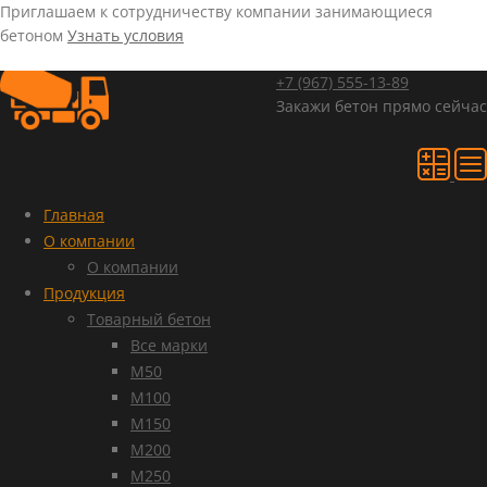
Приглашаем к сотрудничеству компании занимающиеся
бетоном
Узнать условия
+7 (967)
555-13-89
Закажи бетон прямо сейчас
Главная
О компании
О компании
Продукция
Товарный бетон
Все марки
М50
М100
М150
М200
М250