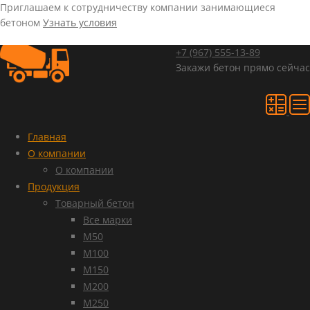
Приглашаем к сотрудничеству компании занимающиеся
бетоном
Узнать условия
+7 (967)
555-13-89
Закажи бетон прямо сейчас
Главная
О компании
О компании
Продукция
Товарный бетон
Все марки
М50
М100
М150
М200
М250