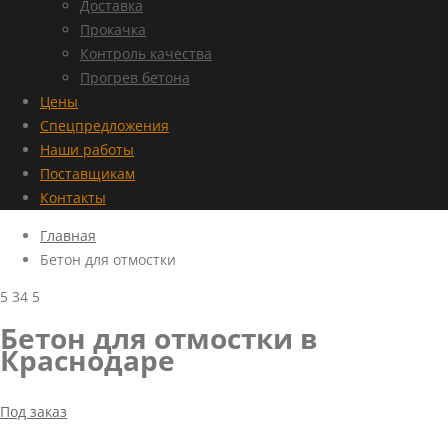
Доставка
Прокачка
Контроль качества
Прогрев бетона
Цены
Спецпредложения
Наши работы
Поставщикам
Контакты
Главная
Бетон для отмостки
5
34
5
Бетон для отмостки в
Краснодаре
Под заказ