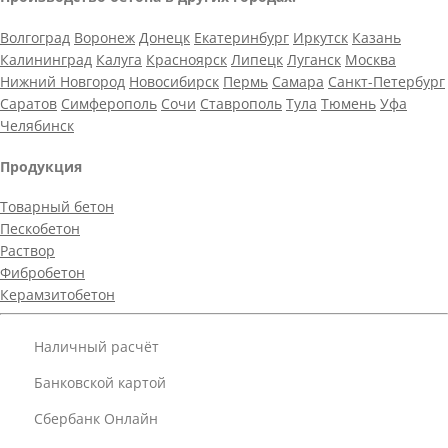
Волгоград
Воронеж
Донецк
Екатеринбург
Иркутск
Казань
Калининград
Калуга
Красноярск
Липецк
Луганск
Москва
Нижний Новгород
Новосибирск
Пермь
Самара
Санкт-Петербург
Саратов
Симферополь
Сочи
Ставрополь
Тула
Тюмень
Уфа
Челябинск
Продукция
Товарный бетон
Пескобетон
Раствор
Фибробетон
Керамзитобетон
Наличный расчёт
Банковской картой
Сбербанк Онлайн