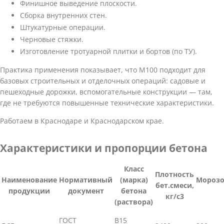
Финишное выведение плоскости.
Сборка внутренних стен.
Штукатурные операции.
Черновые стяжки.
Изготовление тротуарной плитки и бортов (по ТУ).
Практика применения показывает, что М100 подходит для
базовых строительных и отделочных операций: садовые и
пешеходные дорожки, вспомогательные конструкции — там,
где не требуются повышенные технические характеристики.
Работаем в Краснодаре и Краснодарском крае.
Характеристики и пропорции бетона
Класс
Плотность
Наименование
Нормативный
(марка)
Морозо
бет.смеси,
продукции
документ
бетона
кг/с3
(раствора)
ГОСТ
В15