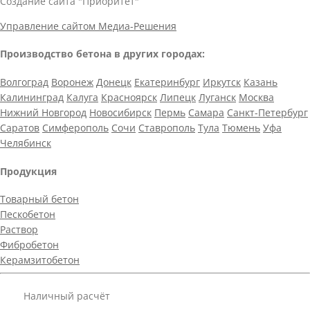
Создание сайта "Приоритет"
Управление сайтом Медиа-Решения
Производство бетона в других городах:
Волгоград
Воронеж
Донецк
Екатеринбург
Иркутск
Казань
Калининград
Калуга
Красноярск
Липецк
Луганск
Москва
Нижний Новгород
Новосибирск
Пермь
Самара
Санкт-Петербург
Саратов
Симферополь
Сочи
Ставрополь
Тула
Тюмень
Уфа
Челябинск
Продукция
Товарный бетон
Пескобетон
Раствор
Фибробетон
Керамзитобетон
Наличный расчёт