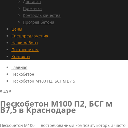
Доставка
Прокачка
Контроль качества
Прогрев бетона
Цены
Спецпредложения
Наши работы
Поставщикам
Контакты
Главная
Пескобетон
Пескобетон М100 П2, БСГ м В7,5
5
40
5
Пескобетон М100 П2, БСГ м
В7,5 в Краснодаре
Пескобетон М100 — востребованный композит, который часто