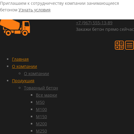
Приглашаем к сотрудничеству компании занимающиеся
бетоном
Узнать условия
+7 (967)
555-13-89
Закажи бетон прямо сейчас
Главная
О компании
О компании
Продукция
Товарный бетон
Все марки
М50
М100
М150
М200
М250