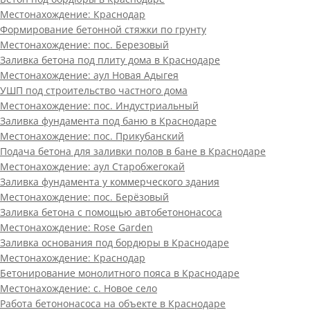
Местонахождение:
Краснодар
Формирование бетонной стяжки по грунту
Местонахождение:
пос. Березовый
Заливка бетона под плиту дома в Краснодаре
Местонахождение:
аул Новая Адыгея
УШП под строительство частного дома
Местонахождение:
пос. Индустриальный
Заливка фундамента под баню в Краснодаре
Местонахождение:
пос. Прикубанский
Подача бетона для заливки полов в бане в Краснодаре
Местонахождение:
аул Старобжегокай
Заливка фундамента у коммерческого здания
Местонахождение:
пос. Берёзовый
Заливка бетона с помощью автобетононасоса
Местонахождение:
Rose Garden
Заливка основания под бордюры в Краснодаре
Местонахождение:
Краснодар
Бетонирование монолитного пояса в Краснодаре
Местонахождение:
с. Новое село
Работа бетононасоса на объекте в Краснодаре