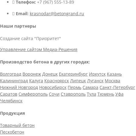
Телефон:
+7 (967) 555-13-89
Email:
krasnodar@betongrand.ru
Наши партнеры
Создание сайта "Приоритет"
Управление сайтом Медиа-Решения
Производство бетона в других городах:
Волгоград
Воронеж
Донецк
Екатеринбург
Иркутск
Казань
Калининград
Калуга
Красноярск
Липецк
Луганск
Москва
Нижний Новгород
Новосибирск
Пермь
Самара
Санкт-Петербург
Саратов
Симферополь
Сочи
Ставрополь
Тула
Тюмень
Уфа
Челябинск
Продукция
Товарный бетон
Пескобетон