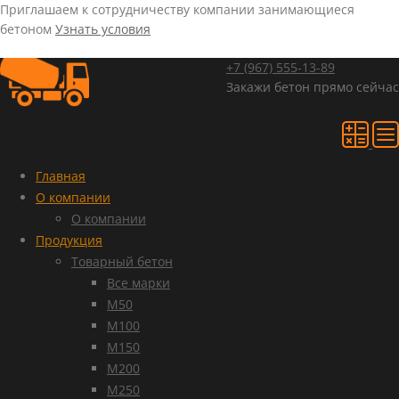
Приглашаем к сотрудничеству компании занимающиеся
бетоном
Узнать условия
+7 (967)
555-13-89
Закажи бетон прямо сейчас
Главная
О компании
О компании
Продукция
Товарный бетон
Все марки
М50
М100
М150
М200
М250