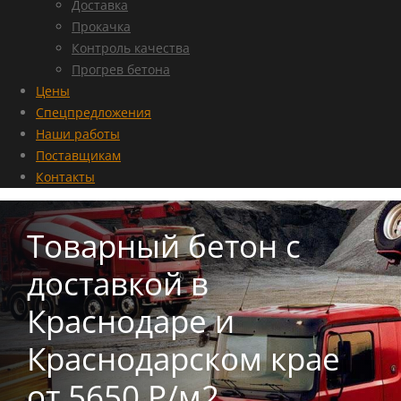
Доставка
Прокачка
Контроль качества
Прогрев бетона
Цены
Спецпредложения
Наши работы
Поставщикам
Контакты
Товарный бетон с
доставкой в
Краснодаре и
Краснодарском крае
от 5650 Р/м2