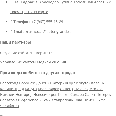
Наш адрес:
г. Краснодар , улица Тополиная Аллея, 2/1
Посмотреть на карте
Телефон:
+7 (967) 555-13-89
Email:
krasnodar@betongrand.ru
Наши партнеры
Создание сайта "Приоритет"
Управление сайтом Медиа-Решения
Производство бетона в других городах:
Волгоград
Воронеж
Донецк
Екатеринбург
Иркутск
Казань
Калининград
Калуга
Красноярск
Липецк
Луганск
Москва
Нижний Новгород
Новосибирск
Пермь
Самара
Санкт-Петербург
Саратов
Симферополь
Сочи
Ставрополь
Тула
Тюмень
Уфа
Челябинск