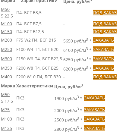
Марка
Характеристики
Цена, руб/м
М50
П4, БСГ В3,5
-
ПОД ЗАКАЗ
5
22
5
М100
П4, БСГ В7,5
-
ПОД ЗАКАЗ
М150
П4, БСГ В12,5
-
ПОД ЗАКАЗ
М200
F75 W2 П4, БСГ В15
3
ЗАКАЗАТЬ
5650 руб/м
*
М250
F100 W4 П4, БСГ В20
3
ЗАКАЗАТЬ
6100 руб/м
*
М300
F150 W6 П4, БСГ В22,5
3
ЗАКАЗАТЬ
6250 руб/м
*
М350
F200 W8 П4, БСГ В25
3
ЗАКАЗАТЬ
6200 руб/м
*
М400
F200 W10 П4, БСГ В30
-
ПОД ЗАКАЗ
Марка
Характеристики
3
Цена, руб/м
М50
3
ПК3
ЗАКАЗАТЬ
1900 руб/м
*
5
17
5
М75
ПК3
3
ЗАКАЗАТЬ
2000 руб/м
*
М100
ПК3
3
ЗАКАЗАТЬ
2500 руб/м
*
М125
ПК3
3
ЗАКАЗАТЬ
2800 руб/м
*