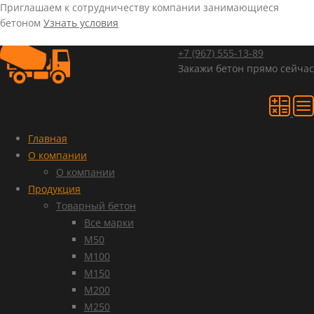
Приглашаем к сотрудничеству компании занимающиеся
бетоном
Узнать условия
+7 (967)
555-13-89
Закажи бетон прямо сейчас
Главная
О компании
О компании
Продукция
Товарный бетон
Все марки
М50
М100
М150
М200
М250